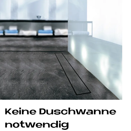
Kei­ne Dusch­wan­ne
not­wen­dig