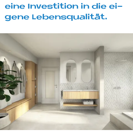
eine In­ve­sti­ti­on in die ei­
ge­ne Le­bens­qua­li­tät.