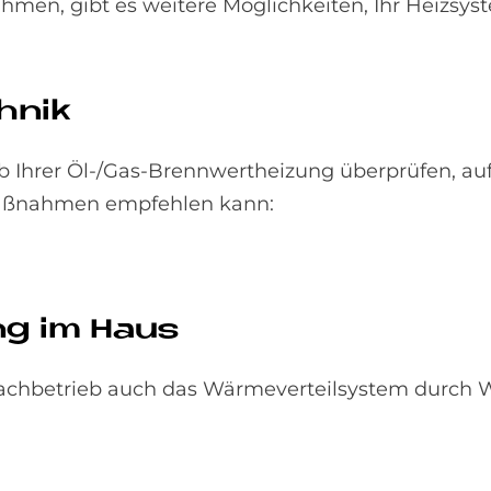
hmen, gibt es weitere Möglichkeiten, Ihr Heizsys
h­nik
b Ihrer Öl-/Gas-Brennwertheizung überprüfen, au
Maßnahmen empfehlen kann:
ung im Haus
achbetrieb auch das Wärmeverteilsystem durch W