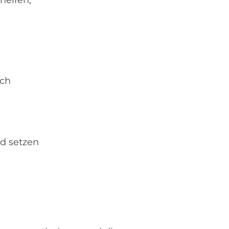
helfen,
uch
nd setzen