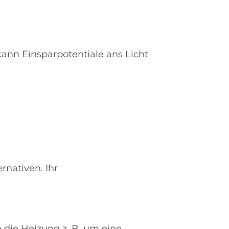
ann Einsparpotentiale ans Licht
n
rnativen. Ihr
 die Heizung z. B. um eine