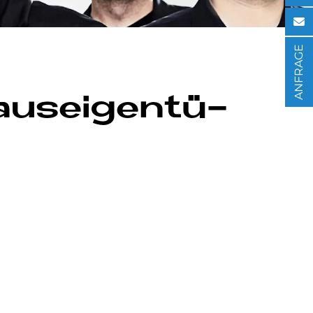
ANFRAGE
aus­ei­gen­tü­