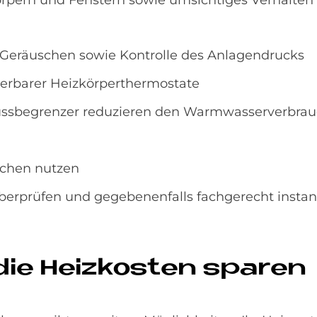
pern und Fenstern sowie umsichtiges Verhalten 
i Geräuschen sowie Kontrolle des Anlagendrucks
erbarer Heizkörperthermostate
ussbegrenzer reduzieren den Warmwasserverbra
chen nutzen
überprüfen und gegebenenfalls fachgerecht insta
die Heiz­ko­sten spa­ren