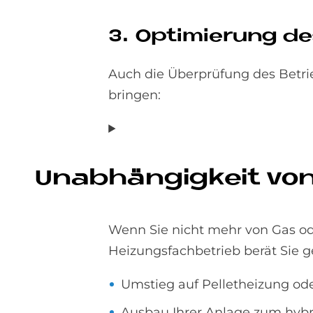
3. Op­ti­mie­rung de
Auch die Überprüfung des Betri
bringen:
Un­ab­hän­gig­keit von
Wenn Sie nicht mehr von Gas oder
Heizungsfachbetrieb berät Sie g
Umstieg auf Pelletheizung 
Ausbau Ihrer Anlage zum hybr