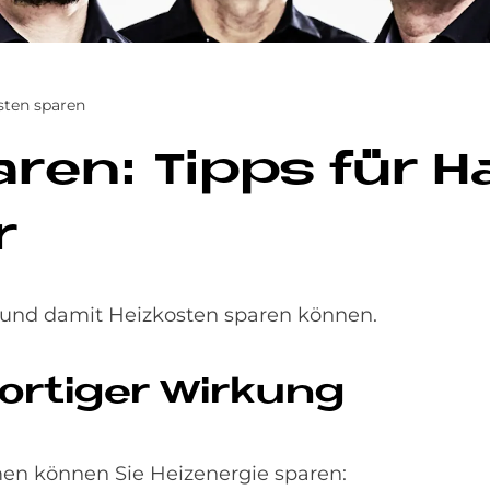
sten sparen
a­ren: Tipps für H
r
e und damit Heizkosten sparen können.
r­ti­ger Wir­kung
n können Sie Heizenergie sparen: