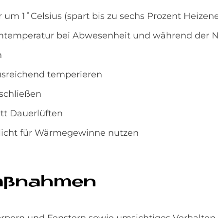
m 1˚Celsius (spart bis zu sechs Prozent Heizene
mtemperatur bei Abwesenheit und während der 
n
usreichend temperieren
schließen
att Dauerlüften
nlicht für Wärmegewinne nutzen
Maß­nah­men