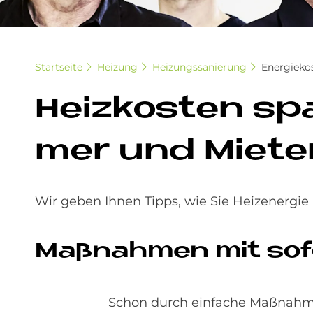
Startseite
Heizung
Heizungssanierung
Energieko
Heiz­ko­sten sp
mer und Mie­te
Wir geben Ihnen Tipps, wie Sie Heizenergi
Maß­nah­men mit so­fo
Schon durch einfache Maßnahme