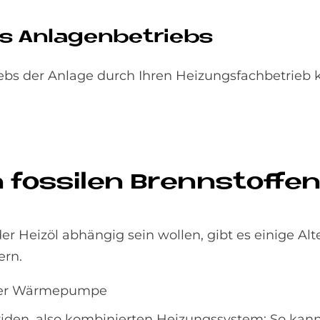
s An­la­gen­be­trie­bs
ebs der Anlage durch Ihren Heizungsfachbetrieb k
 fos­si­len Brenn­stof­fe
 Heizöl abhängig sein wollen, gibt es einige Alte
ern.
oder Wärmepumpe
iden, also kombinierten Heizungssystem: So kann