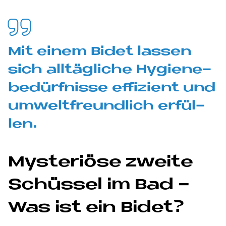
Mit ei­nem Bi­det las­sen
sich all­täg­li­che Hy­gie­ne­
be­dürf­nis­se ef­fi­zi­ent und
um­welt­freund­lich er­fül­
len.
My­ste­riö­se zweite
Schüs­sel im Bad -
Was ist ein Bi­det?